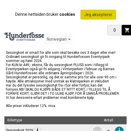
Denne nettsiden bruker
cookies
Jeg aksepterer
0
Sesongkort er smart for alle som skal besøke oss 3 dager eller mer!
Ordinært sesongkort gir fri inngang til Hunderfossen Eventyrpark
sommer og høst 2026.
For KUN kr 449,- ekstra, får du sesongkort PLUSS som i tillegg til
Eventyrparken også gir fri adgang i Vinterparken i februar og Barnas
Gård Hunderfossen alle ordinære åpningsdager i 2026.
Sesongkortet er personlig, og det er samme pris for alle over 90 cm i
høyde. Alle attraksjoner med unntak av klatreparken er inkludert.
Har du det fysiske sesongkortet fra i fjor eller forfjor, kan det
fornyes.
NB! SKAL DU KJØPE BÅDE ET NYTT KORT, I TILLEGG TIL Å
FORNYE KORT, GJØR DET I TO ULIKE KJØP, FOR Å UNNGÅ PROBLEMER.
Vi har dessverre erfart problemer med kombinerte kjøp.
Alle priser inkluderer 12%. mva.
Billettype
Antall
Sesongkort 2026